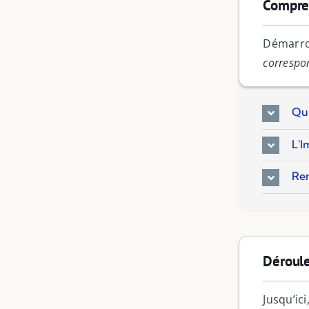
Compren
Démarron
correspon
Qu'
L'I
Re
Déroule
Jusqu’ic