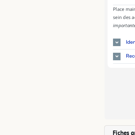
Place mai
sein des 
importante
Ide
Rec
Fiches g