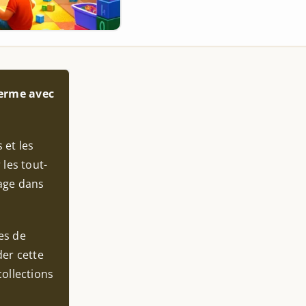
terme avec
 et les
les tout-
yage dans
es de
der cette
ollections