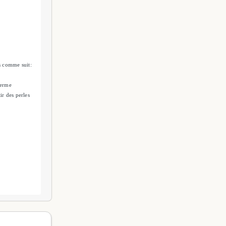
s comme suit:
terme
ir des perles