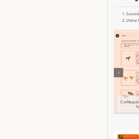
Survole
Utilise 
Correspo
T