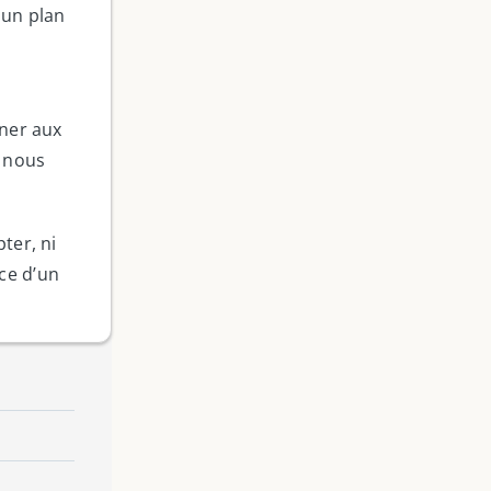
 un plan
i
gner aux
s nous
ter, ni
ce d’un