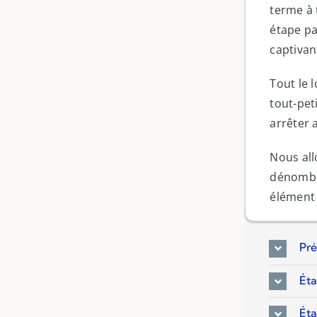
terme à 
étape pa
captivan
Tout le 
tout-pet
arrêter 
Nous all
dénombre
élément 
Pré
Éta
Éta