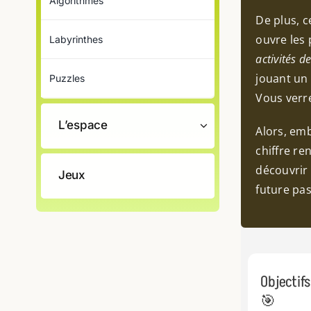
Algorithmes
De plus, c
ouvre les
Labyrinthes
activités d
jouant un 
Puzzles
Vous verre
L’espace
Alors, em
chiffre re
découvrir
Jeux
future pas
Objectif
🎯