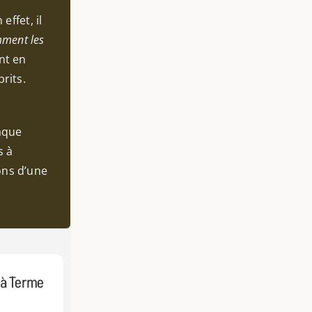
effet, il
ment les
nt en
rits.
aque
s à
ons d’une
 à Terme