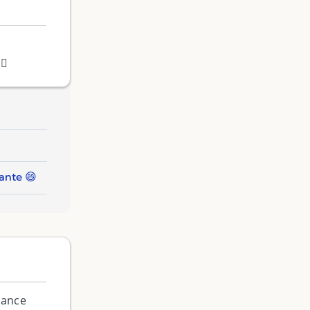
‍♀️
ante 😄
ndance