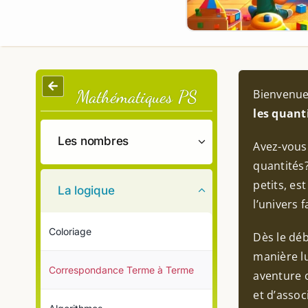
Mathématiques PS
Bienvenue
les quant
Les nombres
Avez-vous 
quantités?
petits, es
La logique
l’univers 
Coloriage
Dès le déb
manière l
Correspondance Terme à Terme
aventure 
et d’assoc