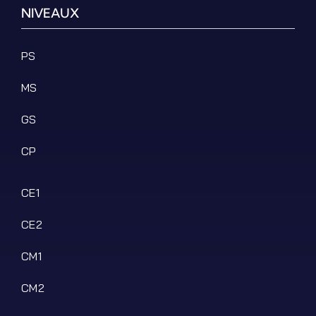
NIVEAUX
PS
MS
Filter by Custom Post Type
GS
Jeux Ludiques
CP
Leçons
Podcasts
CE1
Ressources PDF
Niveaux Scolaires
CE2
Matières
CM1
Taxonomies
Articles de Blog
CM2