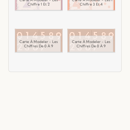
Chiffre 1 Et 2
Chiffre 3 Et 4
Carte À Modeler - Les
Carte À Modeler - Les
Ca
Chiffres De 0 À 9
Chiffres De 0 À 9