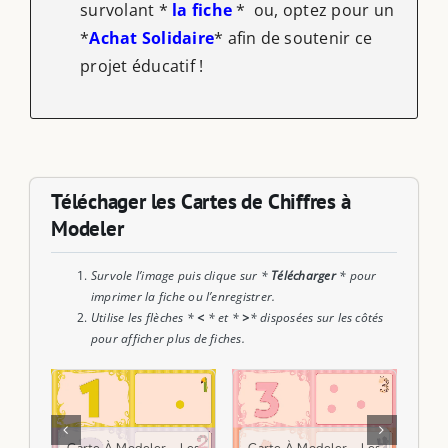
survolant *
la fiche
* ou, optez pour un
*
Achat Solidaire
* afin de soutenir ce
projet éducatif !
Téléchager les Cartes de Chiffres à
Modeler
Survole l’image puis clique sur *
Télécharger
* pour
imprimer la fiche ou l’enregistrer.
Utilise les flèches *
<
* et *
>
* disposées sur les côtés
pour afficher plus de fiches.
Carte À Modeler - Les
Carte À Modeler - Les
Ca