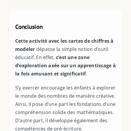
Ressources PDF
Niveaux Scolaires
Matières
Conclusion
Taxonomies
Articles de Blog
Cette activité avec les cartes de chiffres à
modeler
dépasse la simple notion d’outil
éducatif. En effet,
c’est une zone
d’exploration axée sur un apprentissage à
la fois amusant et significatif
.
S’y exercer encourage les enfants à explorer
le monde des nombres de manière créative.
Ainsi, il pose d’une part les fondations d’une
compréhension solide des mathématiques.
D’autre part, il développe également des
compétences de pré-écriture.