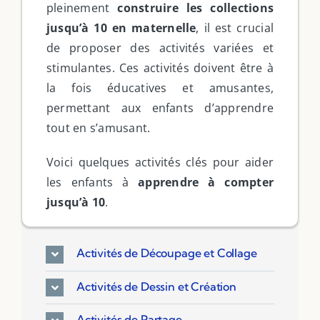
pleinement
construire les collections
Ressources PDF
jusqu’à 10 en maternelle
, il est crucial
Niveaux Scolaires
de proposer des activités variées et
Matières
stimulantes. Ces activités doivent être à
Taxonomies
la fois éducatives et amusantes,
permettant aux enfants d’apprendre
Articles de Blog
tout en s’amusant.
Voici quelques activités clés pour aider
les enfants à
apprendre à compter
jusqu’à 10
.
Activités de Découpage et Collage
Activités de Dessin et Création
Activités de Partage