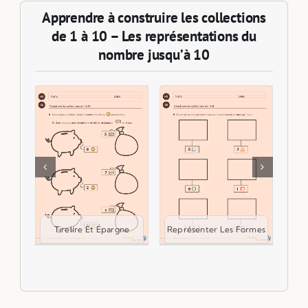
Apprendre à construire les collections
de 1 à 10 – Les représentations du
nombre jusqu’à 10
Co
Représenter Les Formes
Tirelire Et Épargne