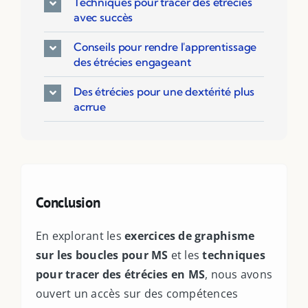
Techniques pour tracer des étrécies
avec succès
Conseils pour rendre l'apprentissage
des étrécies engageant
Des étrécies pour une dextérité plus
acrrue
Filter by Custom Post Type
Jeux Ludiques
Conclusion
Leçons
Podcasts
En explorant les
exercices de graphisme
sur les boucles pour MS
et les
techniques
Ressources PDF
pour tracer des étrécies en MS
, nous avons
Niveaux Scolaires
ouvert un accès sur des compétences
Matières