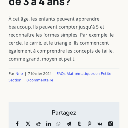
de 3 à 4 ans?
À cet âge, les enfants peuvent apprendre
beaucoup. Ils peuvent compter jusqu’à 5 et
reconnaître les formes simples. Par exemple, le
cercle, le carré, et le triangle. Ils commencent
également à comprendre les concepts de taille,
comme grand, moyen et petit.
Par
Nno
|
7 février 2024
|
FAQs Mathématiques en Petite
Section
|
0 commentaire
Partagez
Facebook
X
Reddit
LinkedIn
WhatsApp
Telegram
Tumblr
Pinterest
Vk
Xing