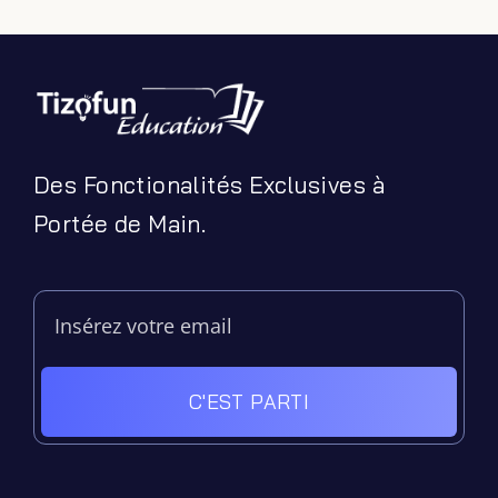
Podcasts
Ressources PDF
Niveaux Scolaires
Matières
Taxonomies
Des Fonctionalités Exclusives à
Articles de Blog
Portée de Main.
C'EST PARTI