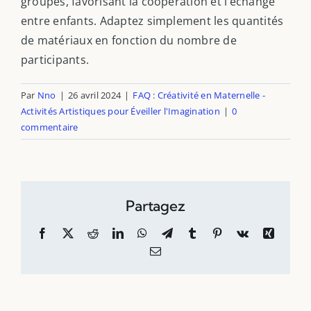
groupes, favorisant la coopération et l’échange
entre enfants. Adaptez simplement les quantités
de matériaux en fonction du nombre de
participants.
Par
Nno
|
26 avril 2024
|
FAQ : Créativité en Maternelle -
Activités Artistiques pour Éveiller l'Imagination
|
0
commentaire
Partagez
Facebook
X
Reddit
LinkedIn
WhatsApp
Telegram
Tumblr
Pinterest
Vk
Xing
Email