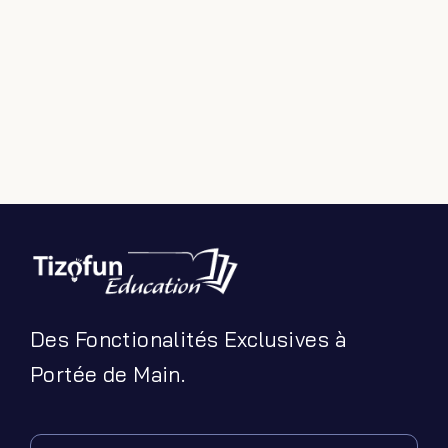
Filter by Custom Post Type
Jeux Ludiques
Leçons
Podcasts
Ressources PDF
Niveaux Scolaires
Matières
Taxonomies
Articles de Blog
Des Fonctionalités Exclusives à
Portée de Main.