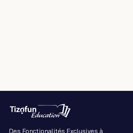
Filter by Custom Post Type
Jeux Ludiques
Leçons
Podcasts
Ressources PDF
Niveaux Scolaires
Matières
Taxonomies
Articles de Blog
Des Fonctionalités Exclusives à