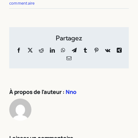
commentaire
Partagez
Facebook
X
Reddit
LinkedIn
WhatsApp
Telegram
Tumblr
Pinterest
Vk
Xing
Email
À propos de l'auteur :
Nno
Laisser un commentaire