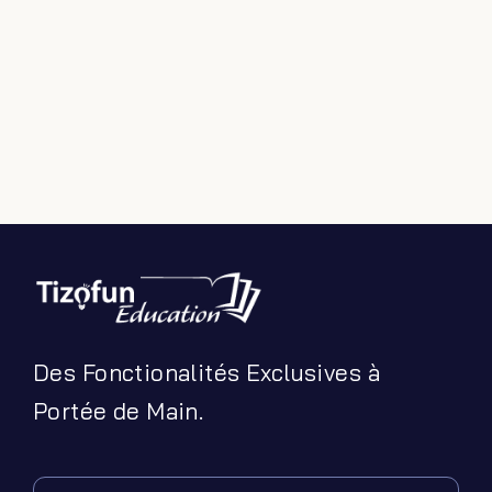
Filter by Custom Post Type
Jeux Ludiques
Leçons
Podcasts
Ressources PDF
Niveaux Scolaires
Matières
Taxonomies
Articles de Blog
Des Fonctionalités Exclusives à
Portée de Main.