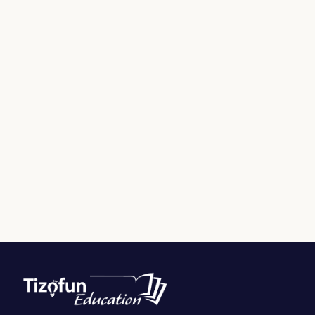
Filter by Custom Post Type
Jeux Ludiques
Leçons
Podcasts
Ressources PDF
Niveaux Scolaires
Matières
Taxonomies
Articles de Blog