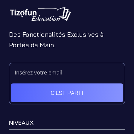
Podcasts
Ressources PDF
Niveaux Scolaires
Matières
Des Fonctionalités Exclusives à
Taxonomies
Portée de Main.
Articles de Blog
C'EST PARTI
NIVEAUX