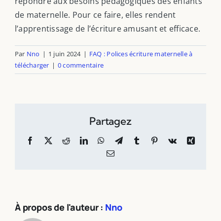
répondre aux besoins pédagogiques des enfants
de maternelle. Pour ce faire, elles rendent
l’apprentissage de l’écriture amusant et efficace.
Par
Nno
|
1 juin 2024
|
FAQ : Polices écriture maternelle à
télécharger
|
0 commentaire
Partagez
Facebook
X
Reddit
LinkedIn
WhatsApp
Telegram
Tumblr
Pinterest
Vk
Xing
Email
À propos de l'auteur :
Nno