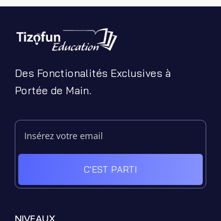
Des Fonctionalités Exclusives à
Portée de Main.
C'EST PARTI
Filter by Custom Post Type
Jeux Ludiques
Leçons
NIVEAUX