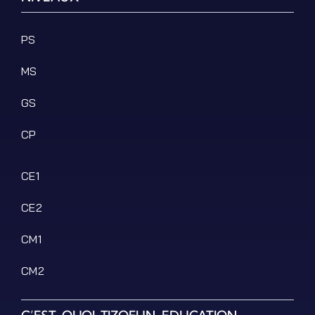
Podcasts
Ressources PDF
PS
Niveaux Scolaires
MS
Matières
Taxonomies
GS
Articles de Blog
CP
CE1
CE2
CM1
CM2