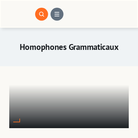
Passer
au
contenu
Homophones Grammaticaux