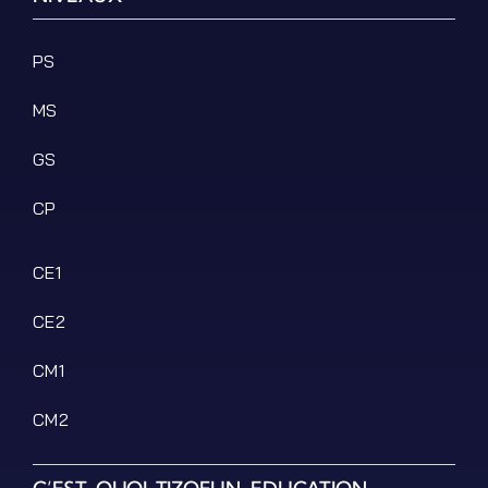
Podcasts
Ressources PDF
PS
Niveaux Scolaires
MS
Matières
Taxonomies
GS
Articles de Blog
CP
CE1
CE2
CM1
CM2