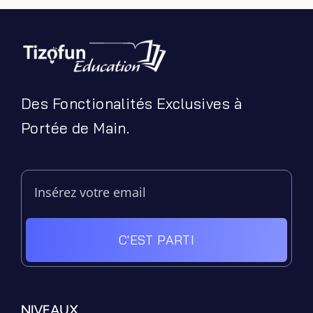
Des Fonctionalités Exclusives à
Portée de Main.
C'EST PARTI
Filter by Custom Post Type
Jeux Ludiques
Leçons
NIVEAUX