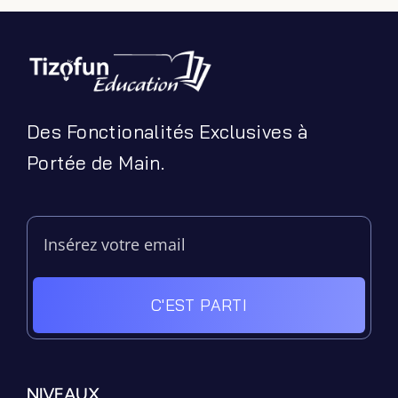
Des Fonctionalités Exclusives à
Portée de Main.
C'EST PARTI
Filter by Custom Post Type
Jeux Ludiques
Leçons
NIVEAUX