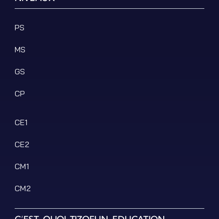
Podcasts
Ressources PDF
PS
Niveaux Scolaires
MS
Matières
Taxonomies
GS
Articles de Blog
CP
CE1
CE2
CM1
CM2