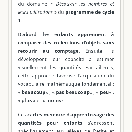
du domaine «
Découvrir les nombres et
leurs utilisations
» du
programme de cycle
1
.
D’abord, les enfants apprennent à
comparer des collections d’objets sans
recourir au comptage
. Ensuite, ils
développent leur capacité à estimer
visuellement les quantités. Par ailleurs,
cette approche favorise l’acquisition du
vocabulaire mathématique fondamental :
«
beaucoup
« , «
pas beaucoup
« , «
peu
« ,
«
plus
» et «
moins
« .
Ces
cartes mémoire d’apprentissage des
quantités pour enfants
s’adressent
spécifiquement aux élèves de Petite et