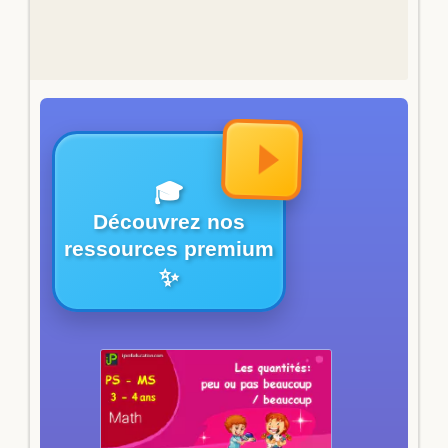
🎓
Découvrez nos
ressources premium
✨