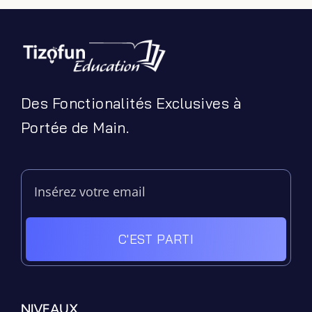
Des Fonctionalités Exclusives à
Portée de Main.
C'EST PARTI
Filter by Custom Post Type
Jeux Ludiques
Leçons
NIVEAUX