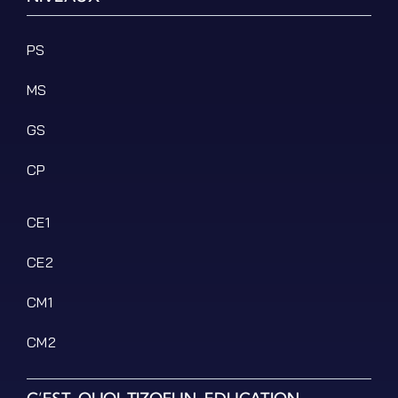
Podcasts
Ressources PDF
PS
Niveaux Scolaires
MS
Matières
Taxonomies
GS
Articles de Blog
CP
CE1
CE2
CM1
CM2