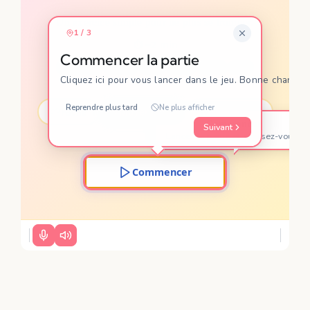
Un exercice simple pour ne plus se tromper.
1
 / 
3
⏱ ~
2
 min
Commencer la partie
Français
6ème
CE2
CM1
CM2
FLE
Cliquez ici pour vous lancer dans le jeu. Bonne chance !
Reprendre plus tard
Ne plus afficher
🌱
⚡
🔥
Facile
Moyen
Difficile
×
1.5
×
2
Commencer
Suivant
Lancez la partie et amusez-vous !
Commencer