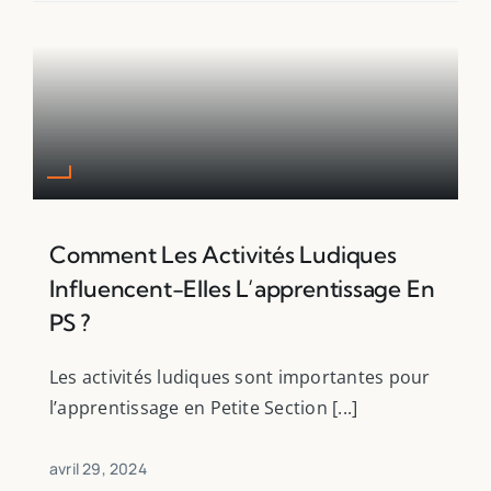
Comment Les Activités Ludiques
Filter by Custom Post Type
Influencent-Elles L’apprentissage En
Jeux Ludiques
PS ?
Leçons
Podcasts
Les activités ludiques sont importantes pour
Ressources PDF
l’apprentissage en Petite Section [...]
Niveaux Scolaires
Matières
avril 29, 2024