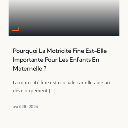
Pourquoi La Motricité Fine Est-Elle
Importante Pour Les Enfants En
Filter by Custom Post Type
Maternelle ?
Jeux Ludiques
Leçons
La motricité fine est cruciale car elle aide au
Podcasts
développement [...]
Ressources PDF
Niveaux Scolaires
avril 26, 2024
Matières
Taxonomies