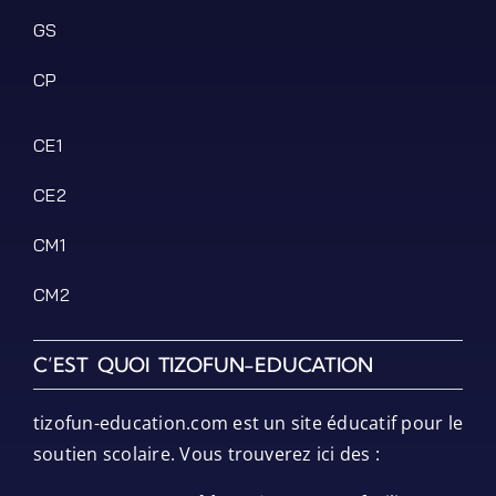
GS
CP
Filter by Custom Post Type
Jeux Ludiques
CE1
Leçons
CE2
Podcasts
Ressources PDF
CM1
Niveaux Scolaires
CM2
Matières
Taxonomies
C’EST QUOI TIZOFUN-EDUCATION
Articles de Blog
tizofun-education.com est un site éducatif pour le
soutien scolaire. Vous trouverez ici des :